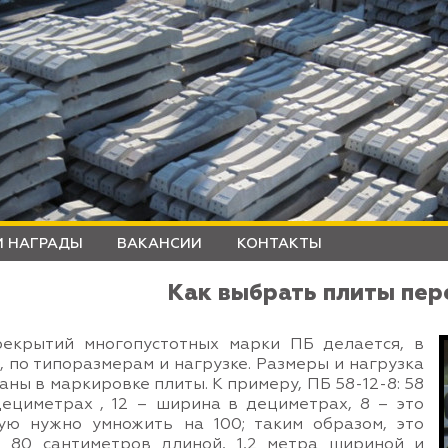
 НАГРАДЫ
ВАКАНСИИ
КОНТАКТЫ
Как выбрать плиты пе
екрытий многопустотных марки ПБ делается, в
 по типоразмерам и нагрузке. Размеры и нагрузка
ны в маркировке плиты. К примеру, ПБ 58-12-8: 58
дециметрах , 12 – ширина в дециметрах, 8 – это
рую нужно умножить на 100; таким образом, это
 80 сантиметров длиной, 1,2 метра шириной и