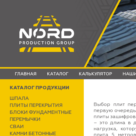
ГЛАВНАЯ
КАТАЛОГ
КАЛЬКУЛЯТОР
НАШИ
КАТАЛОГ ПРОДУКЦИИ
ШПАЛА
Выбор плит пер
ПЛИТЫ ПЕРЕКРЫТИЯ
первую очередь,
БЛОКИ ФУНДАМЕНТНЫЕ
плиты зашифрова
ПЕРЕМЫЧКИ
– это длина в 
СВАИ
нагрузка, кото
КАМНИ БЕТОННЫЕ
плита 5 метров