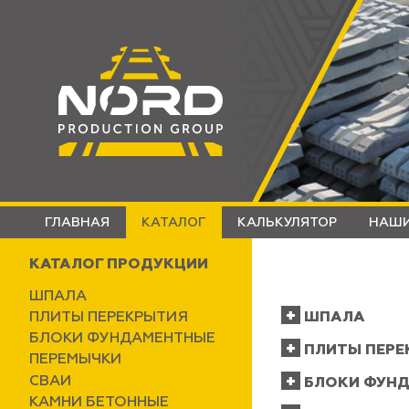
ГЛАВНАЯ
КАТАЛОГ
КАЛЬКУЛЯТОР
НАШИ
КАТАЛОГ ПРОДУКЦИИ
ШПАЛА
ПЛИТЫ ПЕРЕКРЫТИЯ
ШПАЛА
БЛОКИ ФУНДАМЕНТНЫЕ
ПЛИТЫ ПЕРЕ
ПЕРЕМЫЧКИ
СВАИ
БЛОКИ ФУН
КАМНИ БЕТОННЫЕ