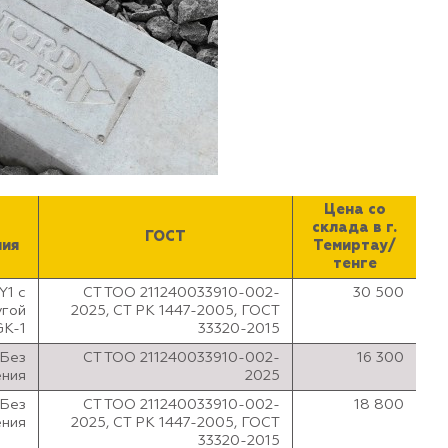
Цена со
склада в г.
ГОСТ
ния
Темиртау/
тенге
Y1 с
СТ ТОО 211240033910-002-
30 500
угой
2025, СТ РК 1447-2005, ГОСТ
GK-1
33320-2015
Без
СТ ТОО 211240033910-002-
16 300
ения
2025
Без
СТ ТОО 211240033910-002-
18 800
ения
2025, СТ РК 1447-2005, ГОСТ
33320-2015